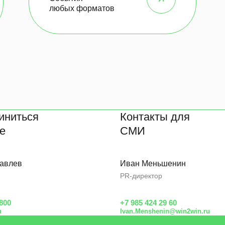
любых форматов
иниться
Контакты для
де
СМИ
авлев
Иван Меньшенин
PR-директор
 800
+7 985 424 29 60
u
Ivan.Menshenin@win2win.ru