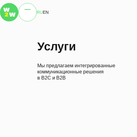
RU
EN
О нас
Услуги
Кейсы
Клиенты
Новости
Контак
Услуги
Мы предлагаем интегрированные
коммуникационные решения
в B2C и B2B