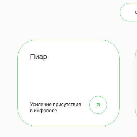
ты
Пиар
Усиление присутствия
в инфополе