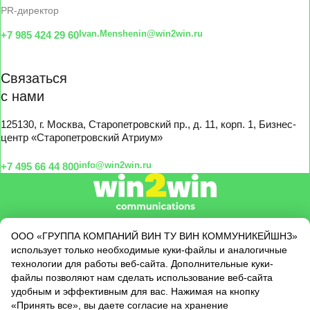
PR-директор
Ivan.Menshenin@win2win.ru
+7 985 424 29 60
Связаться
с нами
125130, г. Москва, Старопетровский пр., д. 11, корп. 1, Бизнес-
центр «Старопетровский Атриум»
info@win2win.ru
+7 495 66 44 800
О нас
ООО «ГРУППА КОМПАНИЙ ВИН ТУ ВИН КОММУНИКЕЙШНЗ»
использует только необходимые куки-файлы и аналогичные
Услуги
технологии для работы веб-сайта. Дополнительные куки-
Кейсы
файлы позволяют нам сделать использование веб-сайта
Клиенты
удобным и эффективным для вас. Нажимая на кнопку
Новости
«Принять все», вы даете согласие на хранение