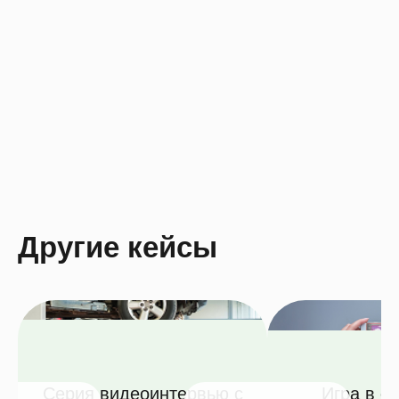
Другие кейсы
Серия видеоинтервью с
Игра в с