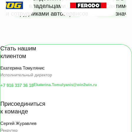
владельцами
«Сантимет
и сотрудниками автосервисов
значе
Стать нашим
клиентом
Екатерина Томулянис
Исполнительный директор
Ekaterina.Tomulyanis@win2win.ru
+7 916 337 36 18
Присоединиться
к команде
Сергей Журавлев
Рекрутер