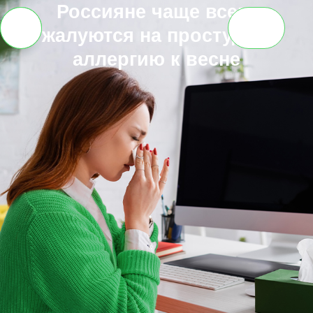
Россияне чаще всего
жалуются на простуду и
О
аллергию к весне
нас
Услуги
Кейсы
Клиенты
Новости
Контакты
RU
EN