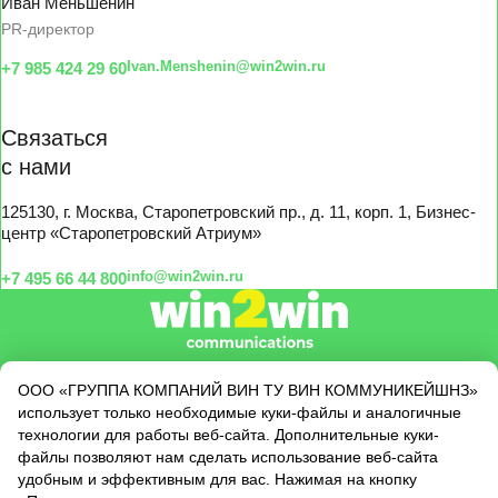
Иван Меньшенин
PR-директор
Ivan.Menshenin@win2win.ru
+7 985 424 29 60
Связаться
с нами
125130, г. Москва, Старопетровский пр., д. 11, корп. 1, Бизнес-
центр «Старопетровский Атриум»
info@win2win.ru
+7 495 66 44 800
О нас
ООО «ГРУППА КОМПАНИЙ ВИН ТУ ВИН КОММУНИКЕЙШНЗ»
использует только необходимые куки-файлы и аналогичные
Услуги
технологии для работы веб-сайта. Дополнительные куки-
Кейсы
файлы позволяют нам сделать использование веб-сайта
Клиенты
удобным и эффективным для вас. Нажимая на кнопку