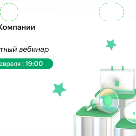
Что, если не Telegram? План
«Б» для вашего бизнеса
О
нас
Услуги
Кейсы
Клиенты
Новости
Контакты
RU
EN