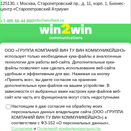
125130, г. Москва, Старопетровский пр., д. 11, корп. 1, Бизнес-
центр «Старопетровский Атриум»
info@win2win.ru
+7 495 66 44 800
О нас
ООО «ГРУППА КОМПАНИЙ ВИН ТУ ВИН КОММУНИКЕЙШНЗ»
использует только необходимые куки-файлы и аналогичные
Услуги
технологии для работы веб-сайта. Дополнительные куки-
Кейсы
файлы позволяют нам сделать использование веб-сайта
Клиенты
удобным и эффективным для вас. Нажимая на кнопку
«Принять все», вы даете согласие на хранение
Новости
дополнительных куки-файлов на вашем устройстве. В
зависимости от выбранных вами настроек куки-файлов веб-
сайт или часть его функционала могут стать недоступными.
Настоящим я даю согласие на обработку моих
ТОП-5
2025
персональных данных владельцем сайта (ООО «ГРУППА
КОМПАНИЙ ВИН ТУ ВИН КОММУНИКЕЙШНЗ») в
Коммуникационных агентств
соответствии с ФЗ-152 «О персональных данных»,
Рейтинга Рунета
Согласием
и
Политикой конфиденциальности
.