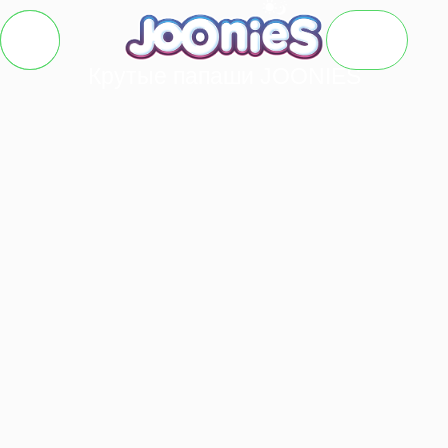
О
Крутые папаши JOONIES
нас
Услуги
Кейсы
Клиенты
Новости
Контакты
RU
EN