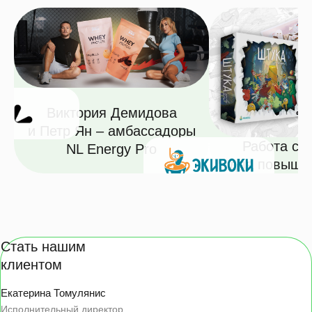
Виктория Демидова
и Петр Ян – амбассадоры
Работа с 
NL Energy Pro
для повыше
Стать нашим
клиентом
Екатерина Томулянис
Исполнительный директор